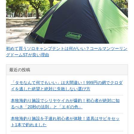
初めて買うソロキャンプテントは何がいい？コールマンツーリン
グドームSTが良い理由
最近の投稿
「タモなんて何でもいい」は大間違い！999円の網でクロダ
イを逃した絶望と絶対に失敗しない選び方
本牧海釣り施設でシリヤケイカが爆釣！初心者が絶対に知
るべき「20秒の法則」と「エギの色」
本牧海釣り施設を子連れ初心者が体験！道具はサビキセッ
ト1本で釣れました