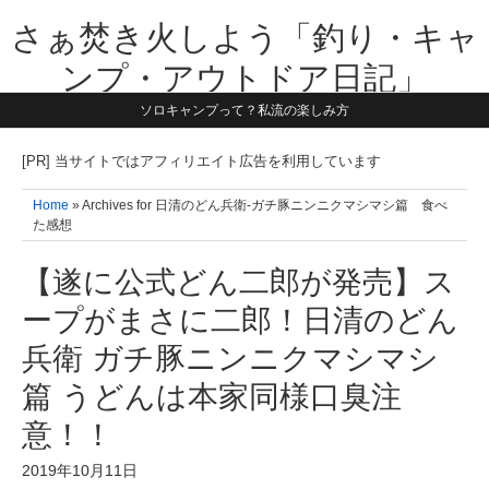
さぁ焚き火しよう「釣り・キャ
ンプ・アウトドア日記」
ソロキャンプって？私流の楽しみ方
【テーマは子供と一緒に本気で遊ぶ】1981年うまれ・横浜在住。妻と3
人の子供の5人家族です。子供と本気で遊び愉しんだ事を書いていきま
す。同じ世代のお父さんに読んで頂けたら嬉しいです！よろしくお願い
[PR] 当サイトではアフィリエイト広告を利用しています
致します！！
Home
» Archives for 日清のどん兵衛-ガチ豚ニンニクマシマシ篇 食べ
た感想
【遂に公式どん二郎が発売】ス
ープがまさに二郎！日清のどん
兵衛 ガチ豚ニンニクマシマシ
篇 うどんは本家同様口臭注
意！！
2019年10月11日