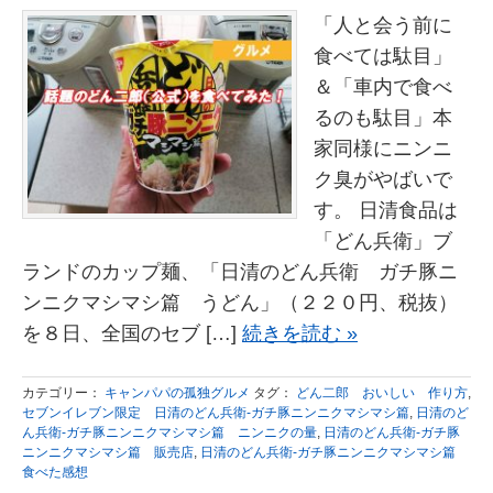
「人と会う前に
食べては駄目」
＆「車内で食べ
るのも駄目」本
家同様にニンニ
ク臭がやばいで
す。 日清食品は
「どん兵衛」ブ
ランドのカップ麺、「日清のどん兵衛 ガチ豚ニ
ンニクマシマシ篇 うどん」（２２０円、税抜）
を８日、全国のセブ […]
続きを読む »
カテゴリー：
キャンパパの孤独グルメ
タグ：
どん二郎 おいしい 作り方
,
セブンイレブン限定 日清のどん兵衛-ガチ豚ニンニクマシマシ篇
,
日清のど
ん兵衛-ガチ豚ニンニクマシマシ篇 ニンニクの量
,
日清のどん兵衛-ガチ豚
ニンニクマシマシ篇 販売店
,
日清のどん兵衛-ガチ豚ニンニクマシマシ篇
食べた感想