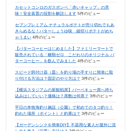
カセットコンロのガスボンベ「赤いキャップ」の意
味！安全装置の役割を解説します
5件のビュー
セブンプレミアム ナチュラルポテトが売り切れでもあ
きらめるな！バターしょうゆ味 細切りポテトがめち
ゃうまい
4件のビュー
【バターコーヒーはじめました】ファミリーマートで
販売されている「糖類ゼロ こだわりのオリジナル バ
ターコーヒー」を飲んでみました
4件のビュー
スピード餌付け器（皿）を釣り場の手すりに簡単に取
り付ける方法は？固定のやり方は？
3件のビュー
【横浜スタジアムの新観戦席】バーベキュー席へ持ち
込みはしていい？価格は？席数は何席？
3件のビュー
平日の本牧海釣り施設（公園）で初めてのタコ釣り！
釣れた場所（ポイント）と釣果は？
3件のビュー
【ガーデンシンクを簡単DIY】不器用な素人が屋外に流