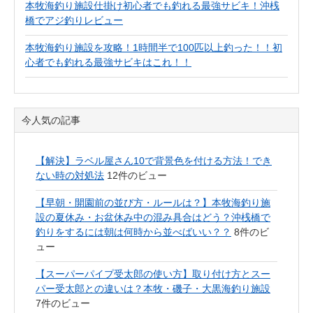
本牧海釣り施設仕掛け初心者でも釣れる最強サビキ！沖桟
橋でアジ釣りレビュー
本牧海釣り施設を攻略！1時間半で100匹以上釣った！！初
心者でも釣れる最強サビキはこれ！！
今人気の記事
【解決】ラベル屋さん10で背景色を付ける方法！でき
ない時の対処法
12件のビュー
【早朝・開園前の並び方・ルールは？】本牧海釣り施
設の夏休み・お盆休み中の混み具合はどう？沖桟橋で
釣りをするには朝は何時から並べばいい？？
8件のビ
ュー
【スーパーパイプ受太郎の使い方】取り付け方とスー
パー受太郎との違いは？本牧・磯子・大黒海釣り施設
7件のビュー