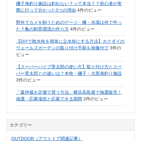
磯子海釣り施設は釣れない？って本当？？初心者が実
際に行って分かった3つの理由
4件のビュー
野外でカメを飼うためのゲージ・柵・水場は何で作っ
た？亀の飼育環境の作り方
4件のビュー
【DIYで散水栓を簡単に立水栓にする方法】カクダイの
ウェールズガーデンの取り付け手順を画像付で
3件の
ビュー
【スーパーパイプ受太郎の使い方】取り付け方とスー
パー受太郎との違いは？本牧・磯子・大黒海釣り施設
3件のビュー
「森伊蔵を定価で買う方法」横浜高島屋で抽選販売！
抽選・応募場所と応募できる期間
2件のビュー
カテゴリー
OUTDOOR（アウトドア関連記事）