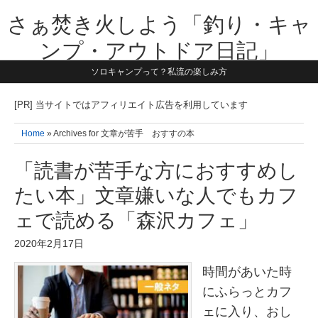
さぁ焚き火しよう「釣り・キャ
ンプ・アウトドア日記」
ソロキャンプって？私流の楽しみ方
【テーマは子供と一緒に本気で遊ぶ】1981年うまれ・横浜在住。妻と3
人の子供の5人家族です。子供と本気で遊び愉しんだ事を書いていきま
す。同じ世代のお父さんに読んで頂けたら嬉しいです！よろしくお願い
[PR] 当サイトではアフィリエイト広告を利用しています
致します！！
Home
» Archives for 文章が苦手 おすすの本
「読書が苦手な方におすすめし
たい本」文章嫌いな人でもカフ
ェで読める「森沢カフェ」
2020年2月17日
時間があいた時
にふらっとカフ
ェに入り、おし