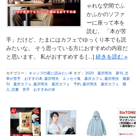
ゃれな空間でふ
かふかのソファ
ーに座って本を
読む。 「本が苦
手」だけど、たまにはカフェでゆっくり本でも読
みたいな。 そう思っている方におすすめの内容だ
と思います。 私がおすすめする […]
続きを読む »
カテゴリー：
キャンプの夜に読みたい本
タグ：
2020 森沢明夫 新刊
,
文
章が苦手 おすすの本
,
森沢明夫 エッセイ集 森沢カフェ
,
森沢明夫 最新
刊 森沢カフェ
,
森沢明夫 森沢カフェ 予約
,
森沢明夫 森沢カフェ 購
入
,
読書 苦手 おすすめの本