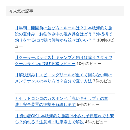
今人気の記事
【早朝・開園前の並び方・ルールは？】本牧海釣り施
設の夏休み・お盆休み中の混み具合はどう？沖桟橋で
釣りをするには朝は何時から並べばいい？？
10件のビ
ュー
【クーラーボックス】キャンプと釣りは違う？ダイワ
クールラインα2GU1500レビュー
10件のビュー
【解決済み】スピニングリールが重くて回らない時の
メンテナンスのやり方は？自分で直す方法
7件のビュ
ー
カセットコンロのガスボンベ「赤いキャップ」の意
味！安全装置の役割を解説します
5件のビュー
【初心者OK】本牧海釣り施設は小さな子供連れでも安
心？釣れる？注意点・駐車場まで解説
4件のビュー