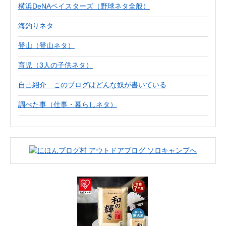
横浜DeNAベイスターズ（野球ネタ全般）
海釣りネタ
登山（登山ネタ）
育児（3人の子供ネタ）
自己紹介 このブログはどんな奴が書いている
調べた事（仕事・暮らしネタ）