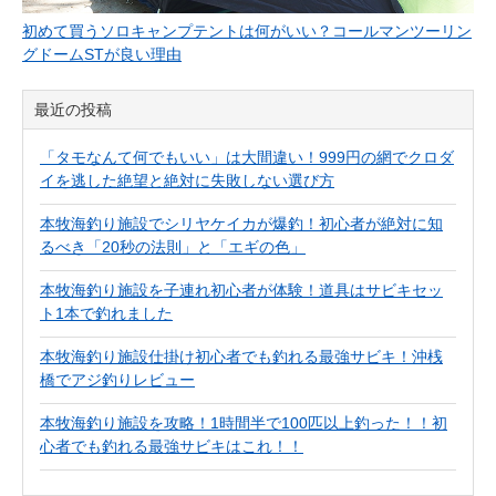
初めて買うソロキャンプテントは何がいい？コールマンツーリン
グドームSTが良い理由
最近の投稿
「タモなんて何でもいい」は大間違い！999円の網でクロダ
イを逃した絶望と絶対に失敗しない選び方
本牧海釣り施設でシリヤケイカが爆釣！初心者が絶対に知
るべき「20秒の法則」と「エギの色」
本牧海釣り施設を子連れ初心者が体験！道具はサビキセッ
ト1本で釣れました
本牧海釣り施設仕掛け初心者でも釣れる最強サビキ！沖桟
橋でアジ釣りレビュー
本牧海釣り施設を攻略！1時間半で100匹以上釣った！！初
心者でも釣れる最強サビキはこれ！！