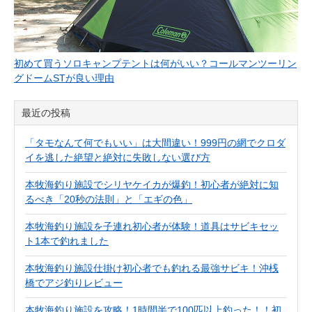
初めて買うソロキャンプテントは何がいい？コールマンツーリン
グドームSTが良い理由
最近の投稿
「タモなんて何でもいい」は大間違い！999円の網でクロダ
イを逃した絶望と絶対に失敗しない選び方
本牧海釣り施設でシリヤケイカが爆釣！初心者が絶対に知
るべき「20秒の法則」と「エギの色」
本牧海釣り施設を子連れ初心者が体験！道具はサビキセッ
ト1本で釣れました
本牧海釣り施設仕掛け初心者でも釣れる最強サビキ！沖桟
橋でアジ釣りレビュー
本牧海釣り施設を攻略！1時間半で100匹以上釣った！！初