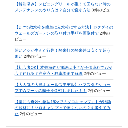
【解決済み】スピニングリールが重くて回らない時の
メンテナンスのやり方は？自分で直す方法
3件のビュ
ー
【DIYで散水栓を簡単に立水栓にする方法】カクダイの
ウェールズガーデンの取り付け手順を画像付で
2件の
ビュー
賄いメシが生んだ行列！酔来軒の酔来丼は安くて超う
まい
2件のビュー
【初心者OK】本牧海釣り施設は小さな子供連れでも安
心？釣れる？注意点・駐車場まで解説
2件のビュー
【大人気の大洋ホエールズモデル】ハマスタのショッ
プでWマークの帽子をGETしました！！
2件のビュー
【世にも奇妙な物語19秋で「ソロキャンプ」】が物語
の題材に！ソロキャンプって怖くないの？を考えてみ
た
2件のビュー