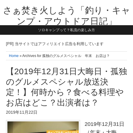
さぁ焚き火しよう「釣り・キャ
ンプ・アウトドア日記」
ソロキャンプって？私流の楽しみ方
【テーマは子供と一緒に本気で遊ぶ】1981年うまれ・横浜在住。妻と3
人の子供の5人家族です。子供と本気で遊び愉しんだ事を書いていきま
す。同じ世代のお父さんに読んで頂けたら嬉しいです！よろしくお願い
[PR] 当サイトではアフィリエイト広告を利用しています
致します！！
Home
» Archives for 孤独のグルメスペシャル 年末 お店は？
【2019年12月31日大晦日・孤独
のグルメスペシャル放送決
定！】何時から？食べる料理や
お店はどこ？出演者は？
2019年11月22日
2019年12月31日
（年末・大晦