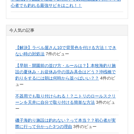
心者でも釣れる最強サビキはこれ！！
今人気の記事
【解決】ラベル屋さん10で背景色を付ける方法！でき
ない時の対処法
7件のビュー
【早朝・開園前の並び方・ルールは？】本牧海釣り施
設の夏休み・お盆休み中の混み具合はどう？沖桟橋で
釣りをするには朝は何時から並べばいい？？
4件のビ
ュー
不器用でも取り付けられる！？ニトリのロールスクリ
ーンを天井に自分で取り付ける簡単な方法
3件のビュ
ー
磯子海釣り施設は釣れない？って本当？？初心者が実
際に行って分かった3つの理由
3件のビュー