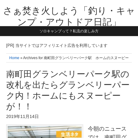
さぁ焚き火しよう「釣り・キャ
ンプ・アウトドア日記」
ソロキャンプって？私流の楽しみ方
【テーマは子供と一緒に本気で遊ぶ】1981年うまれ・横浜在住。妻と3
人の子供の5人家族です。子供と本気で遊び愉しんだ事を書いていきま
す。同じ世代のお父さんに読んで頂けたら嬉しいです！よろしくお願い
[PR] 当サイトではアフィリエイト広告を利用しています
致します！！
Home
» Archives for 南町田グランベリーパーク駅 ホームのスヌーピー
南町田グランベリーパーク駅の
改札を出たらグランベリーパー
ク内！ホームにもスヌーピー
が！！
2019年11月14日
今朝のニュース
では、南町田グ