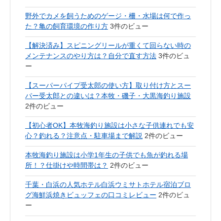
野外でカメを飼うためのゲージ・柵・水場は何で作っ
た？亀の飼育環境の作り方
3件のビュー
【解決済み】スピニングリールが重くて回らない時の
メンテナンスのやり方は？自分で直す方法
3件のビュ
ー
【スーパーパイプ受太郎の使い方】取り付け方とスー
パー受太郎との違いは？本牧・磯子・大黒海釣り施設
2件のビュー
【初心者OK】本牧海釣り施設は小さな子供連れでも安
心？釣れる？注意点・駐車場まで解説
2件のビュー
本牧海釣り施設は小学1年生の子供でも魚が釣れる場
所！？仕掛けや時間帯は？
2件のビュー
千葉・白浜の人気ホテル白浜ウミサトホテル宿泊ブロ
グ海鮮浜焼きビュッフェの口コミレビュー
2件のビュ
ー