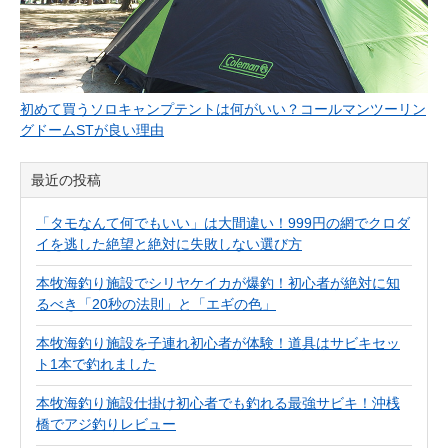
初めて買うソロキャンプテントは何がいい？コールマンツーリン
グドームSTが良い理由
最近の投稿
「タモなんて何でもいい」は大間違い！999円の網でクロダ
イを逃した絶望と絶対に失敗しない選び方
本牧海釣り施設でシリヤケイカが爆釣！初心者が絶対に知
るべき「20秒の法則」と「エギの色」
本牧海釣り施設を子連れ初心者が体験！道具はサビキセッ
ト1本で釣れました
本牧海釣り施設仕掛け初心者でも釣れる最強サビキ！沖桟
橋でアジ釣りレビュー