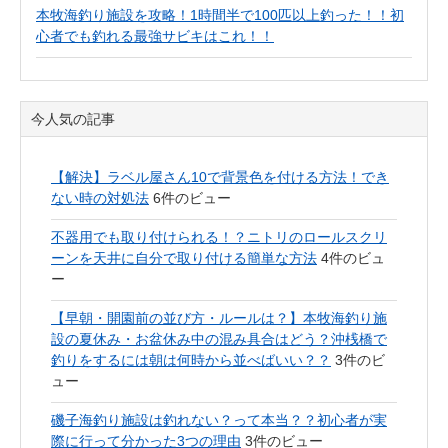
本牧海釣り施設を攻略！1時間半で100匹以上釣った！！初
心者でも釣れる最強サビキはこれ！！
今人気の記事
【解決】ラベル屋さん10で背景色を付ける方法！でき
ない時の対処法
6件のビュー
不器用でも取り付けられる！？ニトリのロールスクリ
ーンを天井に自分で取り付ける簡単な方法
4件のビュ
ー
【早朝・開園前の並び方・ルールは？】本牧海釣り施
設の夏休み・お盆休み中の混み具合はどう？沖桟橋で
釣りをするには朝は何時から並べばいい？？
3件のビ
ュー
磯子海釣り施設は釣れない？って本当？？初心者が実
際に行って分かった3つの理由
3件のビュー