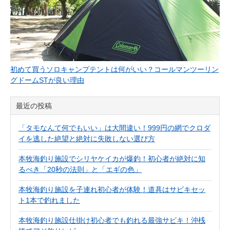
初めて買うソロキャンプテントは何がいい？コールマンツーリン
グドームSTが良い理由
最近の投稿
「タモなんて何でもいい」は大間違い！999円の網でクロダ
イを逃した絶望と絶対に失敗しない選び方
本牧海釣り施設でシリヤケイカが爆釣！初心者が絶対に知
るべき「20秒の法則」と「エギの色」
本牧海釣り施設を子連れ初心者が体験！道具はサビキセッ
ト1本で釣れました
本牧海釣り施設仕掛け初心者でも釣れる最強サビキ！沖桟