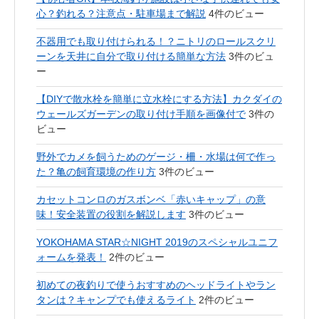
心？釣れる？注意点・駐車場まで解説
4件のビュー
不器用でも取り付けられる！？ニトリのロールスクリ
ーンを天井に自分で取り付ける簡単な方法
3件のビュ
ー
【DIYで散水栓を簡単に立水栓にする方法】カクダイの
ウェールズガーデンの取り付け手順を画像付で
3件の
ビュー
野外でカメを飼うためのゲージ・柵・水場は何で作っ
た？亀の飼育環境の作り方
3件のビュー
カセットコンロのガスボンベ「赤いキャップ」の意
味！安全装置の役割を解説します
3件のビュー
YOKOHAMA STAR☆NIGHT 2019のスペシャルユニフ
ォームを発表！
2件のビュー
初めての夜釣りで使うおすすめのヘッドライトやラン
タンは？キャンプでも使えるライト
2件のビュー