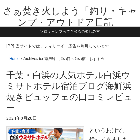
さぁ焚き火しよう「釣り・キャ
ンプ・アウトドア日記」
ソロキャンプって？私流の楽しみ方
【テーマは子供と一緒に本気で遊ぶ】1981年うまれ・横浜在住。妻と3
人の子供の5人家族です。子供と本気で遊び愉しんだ事を書いていきま
す。同じ世代のお父さんに読んで頂けたら嬉しいです！よろしくお願い
[PR] 当サイトではアフィリエイト広告を利用しています
致します！！
Home
» Archives for 南房総 海の目の前の宿 おすすめ
千葉・白浜の人気ホテル白浜ウ
ミサトホテル宿泊ブログ海鮮浜
焼きビュッフェの口コミレビュ
ー
2024年8月28日
というわけで、
行ってきました