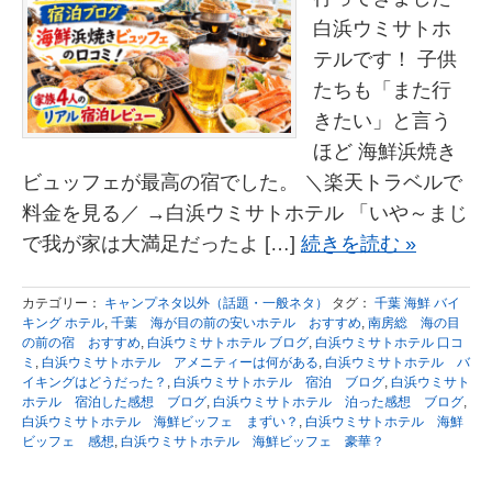
白浜ウミサトホ
テルです！ 子供
たちも「また行
きたい」と言う
ほど 海鮮浜焼き
ビュッフェが最高の宿でした。 ＼楽天トラベルで
料金を見る／ →白浜ウミサトホテル 「いや～まじ
で我が家は大満足だったよ […]
続きを読む »
カテゴリー：
キャンプネタ以外（話題・一般ネタ）
タグ：
千葉 海鮮 バイ
キング ホテル
,
千葉 海が目の前の安いホテル おすすめ
,
南房総 海の目
の前の宿 おすすめ
,
白浜ウミサトホテル ブログ
,
白浜ウミサトホテル 口コ
ミ
,
白浜ウミサトホテル アメニティーは何がある
,
白浜ウミサトホテル バ
イキングはどうだった？
,
白浜ウミサトホテル 宿泊 ブログ
,
白浜ウミサト
ホテル 宿泊した感想 ブログ
,
白浜ウミサトホテル 泊った感想 ブログ
,
白浜ウミサトホテル 海鮮ビッフェ まずい？
,
白浜ウミサトホテル 海鮮
ビッフェ 感想
,
白浜ウミサトホテル 海鮮ビッフェ 豪華？