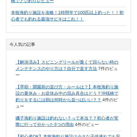
橋でアジ釣りレビュー
本牧海釣り施設を攻略！1時間半で100匹以上釣った！！初
心者でも釣れる最強サビキはこれ！！
今人気の記事
【解決済み】スピニングリールが重くて回らない時の
メンテナンスのやり方は？自分で直す方法
7件のビュ
ー
【早朝・開園前の並び方・ルールは？】本牧海釣り施
設の夏休み・お盆休み中の混み具合はどう？沖桟橋で
釣りをするには朝は何時から並べばいい？？
4件のビ
ュー
磯子海釣り施設は釣れない？って本当？？初心者が実
際に行って分かった3つの理由
4件のビュー
【初心者OK】本牧海釣り施設は小さな子供連れでも安