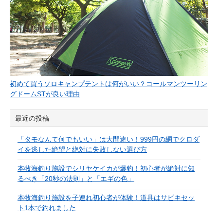
初めて買うソロキャンプテントは何がいい？コールマンツーリン
グドームSTが良い理由
最近の投稿
「タモなんて何でもいい」は大間違い！999円の網でクロダ
イを逃した絶望と絶対に失敗しない選び方
本牧海釣り施設でシリヤケイカが爆釣！初心者が絶対に知
るべき「20秒の法則」と「エギの色」
本牧海釣り施設を子連れ初心者が体験！道具はサビキセッ
ト1本で釣れました