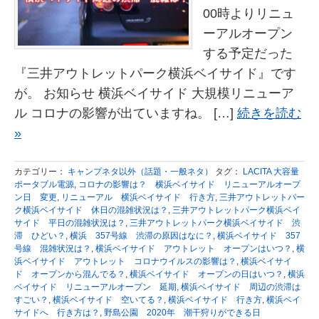
00時よりリニュ
ーアルオープン
する予定だった
『三井アウトレットパーク横浜ベイサイド』です
が。 お知らせ 横浜ベイサイド 大規模リニューア
ル コロナの影響が出ていますね。 […]
続きを読む
»
カテゴリー：
キャンプネタ以外（話題・一般ネタ）
タグ：
LACITA 大容量
ポータブル電源
,
コロナの影響は？ 横浜ベイサイド リニューアルオープ
ン日 変更
,
リニューアル 横浜ベイサイド 行き方
,
三井アウトレットパー
ク横浜ベイサイド 休日の混雑状況は？
,
三井アウトレットパーク横浜ベイ
サイド 平日の混雑状況は？
,
三井アウトレットパーク横浜ベイサイド 渋
滞 ひどい？
,
横浜 357号線 渋滞の原因はなに？
,
横浜ベイサイド 357
号線 混雑状況は？
,
横浜ベイサイド アウトレット オープンはいつ？
,
横
浜ベイサイド アウトレット コロナウイルスの影響は？
,
横浜ベイサイ
ド オープンから混んでる？
,
横浜ベイサイド オープンの日はいつ？
,
横浜
ベイサイド リニューアルオープン 延期
,
横浜ベイサイド 周辺の渋滞は
すごい？
,
横浜ベイサイド 空いてる？
,
横浜ベイサイド 行き方
,
横浜ベイ
サイドへ 行き方は？
,
野島公園 2020年 潮干狩りができる日