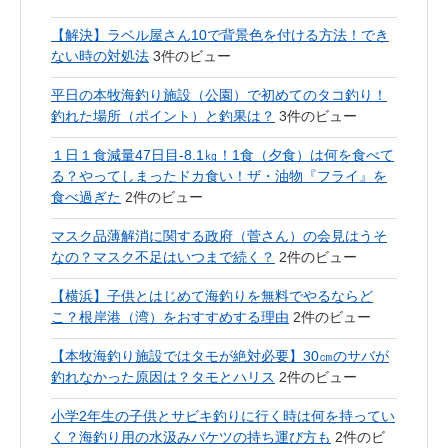
【解決】ラベル屋さん10で背景色を付ける方法！でき
ない時の対処法
3件のビュー
平日の本牧海釣り施設（公園）で初めてのタコ釣り！
釣れた場所（ポイント）と釣果は？
3件のビュー
１日１食減量47日目-8.1㎏！1食（夕食）は何を食べて
る？やってしまったドカ食い！ザ・油物『フライ』を
食べ過ぎた
2件のビュー
マスク品薄解消に関する政府（菅さん）の会見はうそ
なの？マスク不足はいつまで続く？
2件のビュー
【横浜】子供とはじめて海釣りを無料でやるならど
こ？根岸港（湾）をおすすめする理由
2件のビュー
【本牧海釣り施設ではタモが絶対必要】30㎝のサバが
釣れなかった原因は？タモとハリス
2件のビュー
小学2年生の子供とサビキ釣りに行く時は何を持ってい
く？海釣り用の水汲みバケツの持ち運び方も
2件のビ