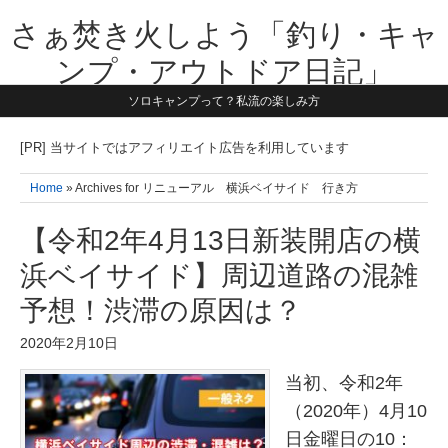
さぁ焚き火しよう「釣り・キャ
ンプ・アウトドア日記」
ソロキャンプって？私流の楽しみ方
【テーマは子供と一緒に本気で遊ぶ】1981年うまれ・横浜在住。妻と3
人の子供の5人家族です。子供と本気で遊び愉しんだ事を書いていきま
す。同じ世代のお父さんに読んで頂けたら嬉しいです！よろしくお願い
[PR] 当サイトではアフィリエイト広告を利用しています
致します！！
Home
» Archives for リニューアル 横浜ベイサイド 行き方
【令和2年4月13日新装開店の横
浜ベイサイド】周辺道路の混雑
予想！渋滞の原因は？
2020年2月10日
当初、令和2年
（2020年）4月10
日金曜日の10：