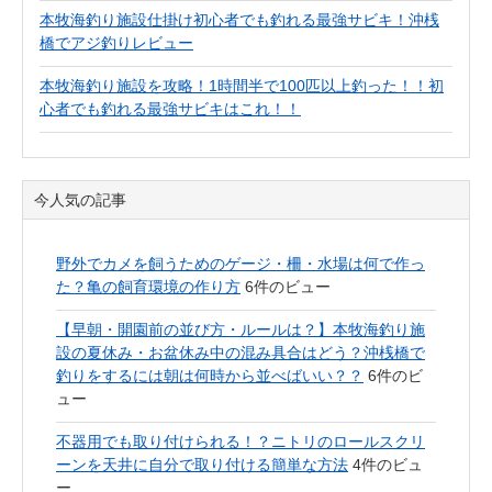
本牧海釣り施設仕掛け初心者でも釣れる最強サビキ！沖桟
橋でアジ釣りレビュー
本牧海釣り施設を攻略！1時間半で100匹以上釣った！！初
心者でも釣れる最強サビキはこれ！！
今人気の記事
野外でカメを飼うためのゲージ・柵・水場は何で作っ
た？亀の飼育環境の作り方
6件のビュー
【早朝・開園前の並び方・ルールは？】本牧海釣り施
設の夏休み・お盆休み中の混み具合はどう？沖桟橋で
釣りをするには朝は何時から並べばいい？？
6件のビ
ュー
不器用でも取り付けられる！？ニトリのロールスクリ
ーンを天井に自分で取り付ける簡単な方法
4件のビュ
ー