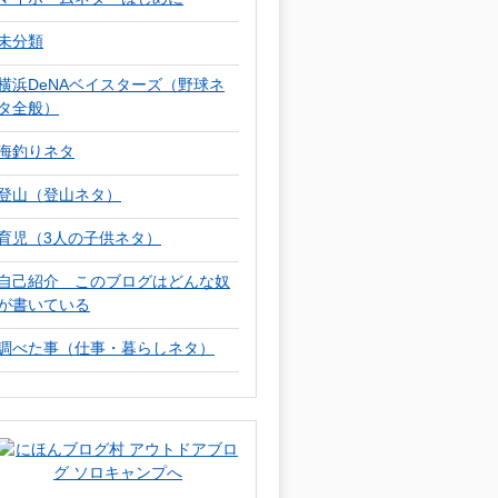
未分類
横浜DeNAベイスターズ（野球ネ
タ全般）
海釣りネタ
登山（登山ネタ）
育児（3人の子供ネタ）
自己紹介 このブログはどんな奴
が書いている
調べた事（仕事・暮らしネタ）