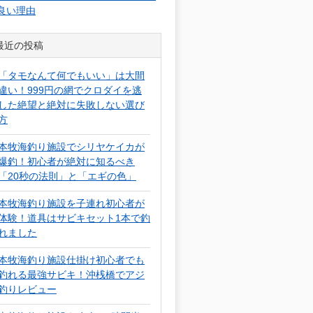
良い理由
最近の投稿
「タモなんて何でもいい」は大間
違い！999円の網でクロダイを逃
した絶望と絶対に失敗しない選び
方
本牧海釣り施設でシリヤケイカが
爆釣！初心者が絶対に知るべき
「20秒の法則」と「エギの色」
本牧海釣り施設を子連れ初心者が
体験！道具はサビキセット1本で釣
れました
本牧海釣り施設仕掛け初心者でも
釣れる最強サビキ！沖桟橋でアジ
釣りレビュー