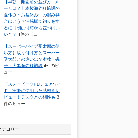
【早朝・開園前の並び方・ル
ールは？】本牧海釣り施設の
夏休み・お盆休み中の混み具
合はどう？沖桟橋で釣りをす
るには朝は何時から並べばい
い？？
4件のビュー
【スーパーパイプ受太郎の使
い方】取り付け方とスーパー
受太郎との違いは？本牧・磯
子・大黒海釣り施設
4件のビ
ュー
「スノーピークFDチェアワイ
ド」実際に使用した感想をレ
ビュー！デスクとの相性も
3
件のビュー
カテゴリー