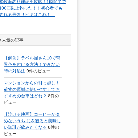
本牧海釣り施設を攻略！1時間半で
100匹以上釣った！！初心者でも
釣れる最強サビキはこれ！！
今人気の記事
【解決】ラベル屋さん10で背
景色を付ける方法！できない
時の対処法
9件のビュー
マンションからの引っ越し！
荷物の運搬に使いやすくてお
すすめの台車はどれ？
8件の
ビュー
【泣ける映画】コーヒーが冷
めないうち にを観ると美味し
い珈琲が飲みたくなる
8件の
ビュー