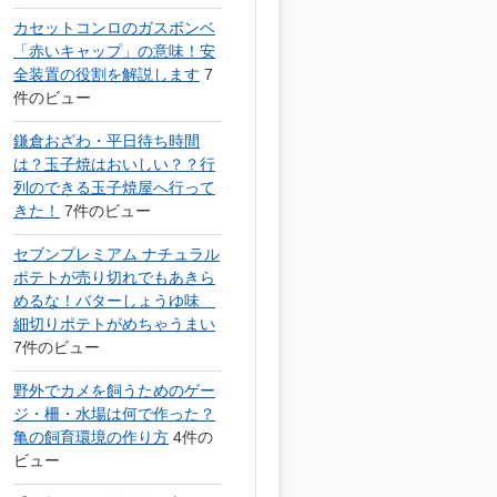
カセットコンロのガスボンベ
「赤いキャップ」の意味！安
全装置の役割を解説します
7
件のビュー
鎌倉おざわ・平日待ち時間
は？玉子焼はおいしい？？行
列のできる玉子焼屋へ行って
きた！
7件のビュー
セブンプレミアム ナチュラル
ポテトが売り切れでもあきら
めるな！バターしょうゆ味
細切りポテトがめちゃうまい
7件のビュー
野外でカメを飼うためのゲー
ジ・柵・水場は何で作った？
亀の飼育環境の作り方
4件の
ビュー